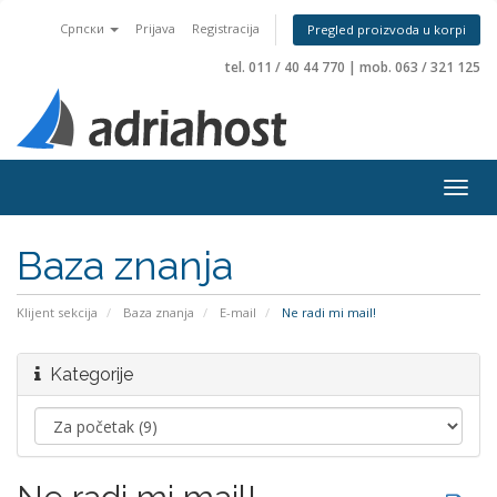
Српски
Prijava
Registracija
Pregled proizvoda u korpi
tel. 011 / 40 44 770
|
mob. 063 / 321 125
Togg
navig
Baza znanja
Klijent sekcija
Baza znanja
E-mail
Ne radi mi mail!
Kategorije