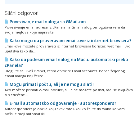
Slični odgovori
Povezivanje mail naloga sa GMail-om
Povezivanje email adrese iz cPanela na Gmail nalog omogućava vam da
svoje mejlove koje napravite...
Kako mogu da proveravam email-ove iz internet browsera?
Email-ove možete proveravati iz internet browsera koristeći webmail. Evo
uputstva kako da...
Kako da podesim email nalog na Mac-u automatski preko
cPanela?
Ulogujte se u vaš cPanel, zatim otvorite Email accounts. Pored željenog
email naloga koji želite...
Mogu primati poštu, ali je ne mogu slati!
Ako možete primati e-mail poruke, ali ih ne možete poslati, radi se isključivo
o sledećem:...
E-mail automatsko odgovaranje - autoresponders?
Autoresponders je opcija koju aktivirate ukoliko želite da svako ko vam
pošalje mejl automatski...