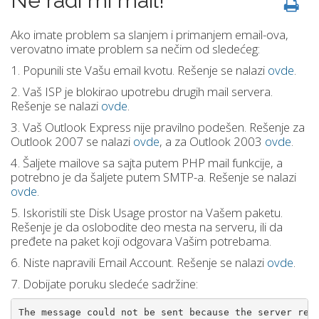
Ne radi mi mail!
Ako imate problem sa slanjem i primanjem email-ova,
verovatno imate problem sa nečim od sledećeg:
1. Popunili ste Vašu email kvotu. Rešenje se nalazi
ovde
.
2. Vaš ISP je blokirao upotrebu drugih mail servera.
Rešenje se nalazi
ovde
.
3. Vaš Outlook Express nije pravilno podešen. Rešenje za
Outlook 2007 se nalazi
ovde
, a za Outlook 2003
ovde
.
4. Šaljete mailove sa sajta putem PHP mail funkcije, a
potrebno je da šaljete putem SMTP-a. Rešenje se nalazi
ovde
.
5. Iskoristili ste Disk Usage prostor na Vašem paketu.
Rešenje je da oslobodite deo mesta na serveru, ili da
pređete na paket koji odgovara Vašim potrebama.
6. Niste napravili Email Account. Rešenje se nalazi
ovde
.
7. Dobijate poruku sledeće sadržine:
The message could not be sent because the server rej