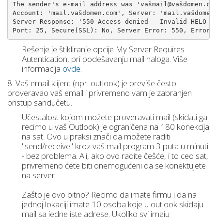
The sender's e-mail address was 'vašmail@vašdomen.co
Account: 'mail.vašdomen.com', Server: 'mail.vašdomen
Server Response: '550 Access denied - Invalid HELO n
Port: 25, Secure(SSL): No, Server Error: 550, Error 
Rešenje je štikliranje opcije My Server Requires
Autentication, pri podešavanju mail naloga. Više
informacija
ovde
.
8. Vaš email klijent (npr. outlook) je previše često
proveravao vaš email i privremeno vam je zabranjen
pristup sandučetu.
Učestalost kojom možete proveravati mail (skidati ga
recimo u vaš Outlook) je ograničena na 180 konekcija
nа sat. Ovo u praksi znači da možete raditi
"send/receive" kroz vaš mail program 3 puta u minuti
- bez problema. Ali, ako ovo radite češće, i to ceo sat,
privremeno ćete biti onemogućeni da se konektujete
na server.
Zašto je ovo bitno? Recimo da imate firmu i da na
jednoj lokaciji imate 10 osoba koje u outlook skidaju
mail sa jedne iste adrese. Ukoliko svi imaju