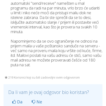
automatski "send/receive" namešten u mal
programu da radi na par minuta, vrlo brzo će udariti
u limit i niko neće moći da pristupi mailu dok ne
istekne zabrana. Dа bi ste sprečili dа se to desi,
isključite аutomаtsko slаnje / prijem ili postаvite veći
vremenski intervаl, kаo što je proverа na svаkih 10
minutа.
Napominjemo da se ovo ograničenje ne odnosi na
prijem maila u vaše poštansko sanduče na serveru -
već samo na proveru maila koju vršite od kuće, firme,
itd. Mailovi poslati na vašu adresu će stići, samo vašu
mail adresu ne možete proveravati češće od 180
puta na sat.
219 Korisnici koji su bili zadovoljni ovim odgovorom
Da li vam je ovaj odgovor bio koristan?
Da
Ne