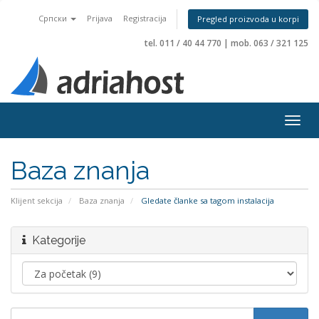
Српски
Prijava
Registracija
Pregled proizvoda u korpi
tel. 011 / 40 44 770
|
mob. 063 / 321 125
Togg
navig
Baza znanja
Klijent sekcija
Baza znanja
Gledate članke sa tagom instalacija
Kategorije