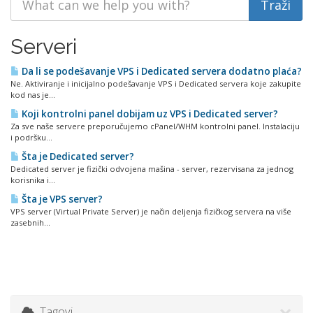
Serveri
Da li se podešavanje VPS i Dedicated servera dodatno plaća?
Ne. Aktiviranje i inicijalno podešavanje VPS i Dedicated servera koje zakupite
kod nas je...
Koji kontrolni panel dobijam uz VPS i Dedicated server?
Za sve naše servere preporučujemo cPanel/WHM kontrolni panel. Instalaciju
i podršku...
Šta je Dedicated server?
Dedicated server je fizički odvojena mašina - server, rezervisana za jednog
korisnika i...
Šta je VPS server?
VPS server (Virtual Private Server) je način deljenja fizičkog servera na više
zasebnih...
Tagovi