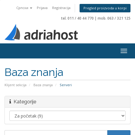
Српски
Prijava
Registracija
Pregled proizvoda u korpi
tel. 011 / 40 44 770
|
mob. 063 / 321 125
Togg
navig
Baza znanja
Klijent sekcija
Baza znanja
Serveri
Kategorije