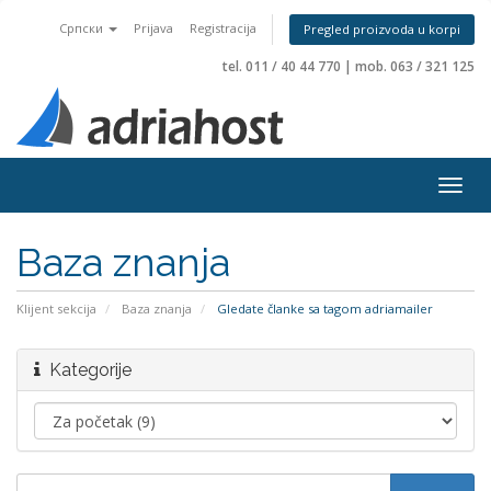
Српски
Prijava
Registracija
Pregled proizvoda u korpi
tel. 011 / 40 44 770
|
mob. 063 / 321 125
Togg
navig
Baza znanja
Klijent sekcija
Baza znanja
Gledate članke sa tagom adriamailer
Kategorije