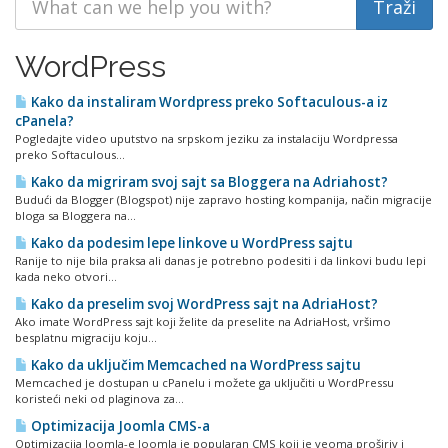
WordPress
Kako da instaliram Wordpress preko Softaculous-a iz
cPanela?
Pogledajte video uputstvo na srpskom jeziku za instalaciju Wordpressa
preko Softaculous...
Kako da migriram svoj sajt sa Bloggera na Adriahost?
Budući da Blogger (Blogspot) nije zapravo hosting kompanija, način migracije
bloga sa Bloggera na...
Kako da podesim lepe linkove u WordPress sajtu
Ranije to nije bila praksa ali danas je potrebno podesiti i da linkovi budu lepi
kada neko otvori...
Kako da preselim svoj WordPress sajt na AdriaHost?
Ako imate WordPress sajt koji želite da preselite na AdriaHost, vršimo
besplatnu migraciju koju...
Kako da uključim Memcached na WordPress sajtu
Memcached je dostupan u cPanelu i možete ga uključiti u WordPressu
koristeći neki od plaginova za...
Optimizacija Joomla CMS-a
Optimizacija Joomla-e Joomla je popularan CMS koji je veoma proširiv i