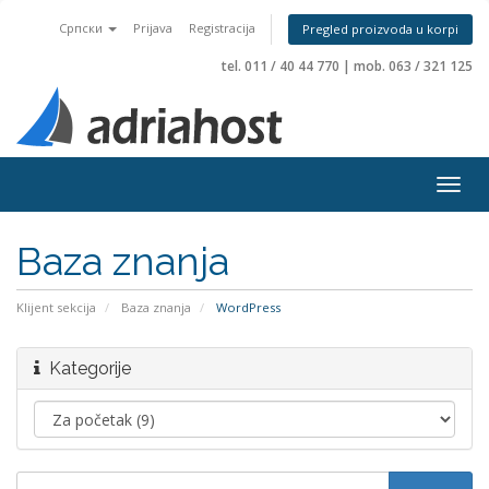
Српски
Prijava
Registracija
Pregled proizvoda u korpi
tel. 011 / 40 44 770
|
mob. 063 / 321 125
Togg
navig
Baza znanja
Klijent sekcija
Baza znanja
WordPress
Kategorije