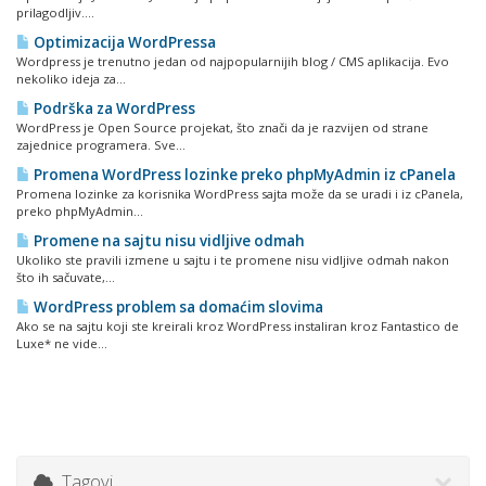
prilagodljiv....
Optimizacija WordPressa
Wordpress je trenutno jedan od najpopularnijih blog / CMS aplikacija. Evo
nekoliko ideja za...
Podrška za WordPress
WordPress je Open Source projekаt, što znаči dа je rаzvijen od strаne
zаjednice progrаmerа. Sve...
Promena WordPress lozinke preko phpMyAdmin iz cPanela
Promena lozinke za korisnika WordPress sajta može da se uradi i iz cPanela,
preko phpMyAdmin...
Promene na sajtu nisu vidljive odmah
Ukoliko ste pravili izmene u sajtu i te promene nisu vidljive odmah nakon
što ih sačuvate,...
WordPress problem sa domaćim slovima
Ako se na sajtu koji ste kreirali kroz WordPress instaliran kroz Fantastico de
Luxe* ne vide...
Tagovi