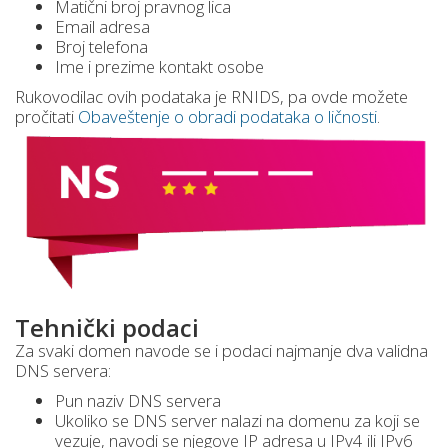
Matični broj pravnog lica
Email adresa
Broj telefona
Ime i prezime kontakt osobe
Rukovodilac ovih podataka je RNIDS, pa ovde možete
pročitati
Obaveštenje o obradi podataka o ličnosti
.
Tehnički podaci
Za svaki domen navode se i podaci najmanje dva validna
DNS servera:
Pun naziv DNS servera
Ukoliko se DNS server nalazi na domenu za koji se
vezuje, navodi se njegove IP adresa u IPv4 ili IPv6