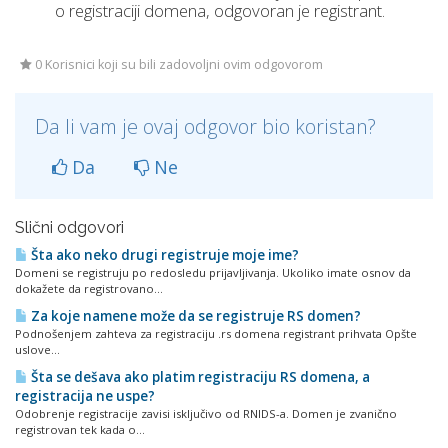
o registraciji domena, odgovoran je registrant.
0 Korisnici koji su bili zadovoljni ovim odgovorom
Da li vam je ovaj odgovor bio koristan?
Da
Ne
Slični odgovori
Šta ako neko drugi registruje moje ime?
Domeni se registruju po redosledu prijavljivanja. Ukoliko imate osnov da
dokažete da registrovano...
Za koje namene može da se registruje RS domen?
Podnošenjem zahteva za registraciju .rs domena registrant prihvata Opšte
uslove...
Šta se dešava ako platim registraciju RS domena, a
registracija ne uspe?
Odobrenje registracije zavisi isključivo od RNIDS-a. Domen je zvanično
registrovan tek kada o...