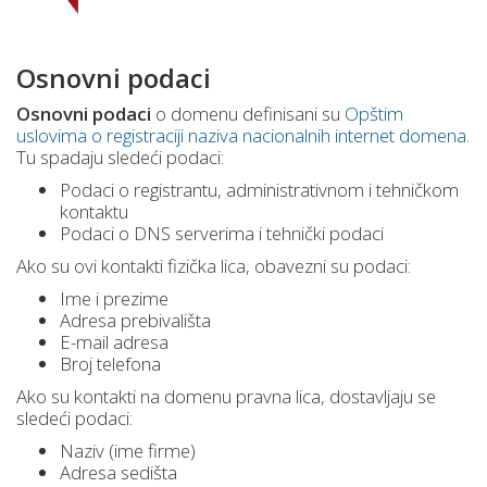
Osnovni podaci
Osnovni podaci
o domenu definisani su
Opštim
uslovima o registraciji naziva nacionalnih internet domena
.
Tu spadaju sledeći podaci:
Podaci o registrantu, administrativnom i tehničkom
kontaktu
Podaci o DNS serverima i tehnički podaci
Ako su ovi kontakti fizička lica, obavezni su podaci:
Ime i prezime
Adresa prebivališta
E-mail adresa
Broj telefona
Ako su kontakti na domenu pravna lica, dostavljaju se
sledeći podaci:
Naziv (ime firme)
Adresa sedišta