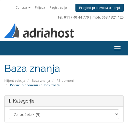
Српски
Prijava
Registracija
Pregled proizvoda u korpi
tel. 011 / 40 44 770
|
mob. 063 / 321 125
Togg
navig
Baza znanja
Klijent sekcija
Baza znanja
RS domeni
Podaci o domenu i njihov značaj
Kategorije