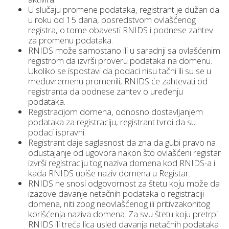
U slučaju promene podataka, registrant je dužan da
u roku od 15 dana, posredstvom ovlašćenog
registra, o tome obavesti RNIDS i podnese zahtev
za promenu podataka.
RNIDS može samostano ili u saradnji sa ovlašćenim
registrom da izvrši proveru podataka na domenu.
Ukoliko se ispostavi da podaci nisu tačni ili su se u
međuvremenu promenili, RNIDS će zahtevati od
registranta da podnese zahtev o uređenju
podataka.
Registracijom domena, odnosno dostavljanjem
podataka za registraciju, registrant tvrdi da su
podaci ispravni.
Registrant daje saglasnost da zna da gubi pravo na
odustajanje od ugovora nakon što ovlašćeni registar
izvrši registraciju tog naziva domena kod RNIDS-a i
kada RNIDS upiše naziv domena u Registar.
RNIDS ne snosi odgovornost za štetu koju može da
izazove davanje netačnih podataka o registraciji
domena, niti zbog neovlašćenog ili pritivzakonitog
korišćenja naziva domena. Za svu štetu koju pretrpi
RNIDS ili treća lica usled davanja netačnih podataka