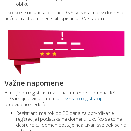
obliku
Ukoliko se ne unesu podaci DNS servera, naziv domena
neće biti aktivan - neće biti upisan u DNS tabelu.
Važne napomene
Bitno je da registranti nacionalih internet domena .RS i
.СРБ imaju u vidu da je u
uslovima o registraciji
predviđeno sledeće:
Registrant ima rok od 20 dana za potvrđivanje
registacije i podataka na domenu. Ukoliko se to ne
desi u roku, domen postaje neaktivan sve dok se ne
aktivira.