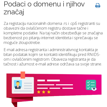
Podaci o domenu i njihov
značaj
Za registaciju nacionalnih domena .rs i .срб registranti su
obavezni da ovlašćenom registru dostave tačne i
kompletne podatke. Na taj način obezbeđuje se značajna
bezbenost po pitanju internet identiteta i sprečavaju se
moguće zloupotrebe.
E-mail adresa registranta i administrativnog kontakta je
bitan podatak kojim se kontakti identifikuju pred RNIDS-
om i ovlašćenim registrom. Obaveza registranta je da
tačnost i ažurnost e-mail adrese održava sa svoje strane.