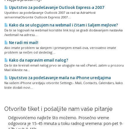
Uputstvo za podešavanje Outlook Express-a 2007
Uputstvo za podešavanje Outlook 2007 za rad sa AdriaHost
serverimaOtvorite Outlook Express 2007....
Kako da se ulogujem na webmail i čitam i šaljem mejlove?
Da bi se logovali na webmail koristite link koji se gradi dodavanjem nastavka
/webmail na adresu...
Ne radi mi mail!
Ako imate problem sa slanjem i primanjem email-ova, verovatno imate
problem sa nečim od sledećeg:...
Kako da napravim email nalog?
Da bi ste kreirali email nalog prvo se ulogujte na vaš cPanel, zatim u prozoru
Mail kliknite na...
Uputstvo za podešavanje maila na iPhone uredjajima
Na vašem iPhone uredjaju otvorite Settings - Mail, Contacts, Calendars, kako
biste dodali novi...
Otvorite tiket i pošaljite nam vaše pitanje
Odgovorićemo najbrže što možemo. Prosečno vreme
odgovora je 15-45 minuta u toku radnog vremena: pon-pet 9-