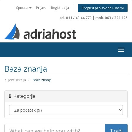
Српски
Prijava
Registracija
Pregled proizvoda u korpi
tel. 011 / 40 44 770
|
mob. 063 / 321 125
Togg
navig
Baza znanja
Klijent sekcija
Baza znanja
Kategorije