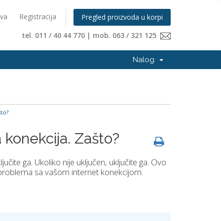
ava
Registracija
Pregled proizvoda u korpi
tel. 011 / 40 44 770 | mob. 063 / 321 125
Nalog
što?
a konekcija. Zašto?
učite ga. Ukoliko nije uključen, uključite ga. Ovo
a problema sa vašom internet konekcijom.