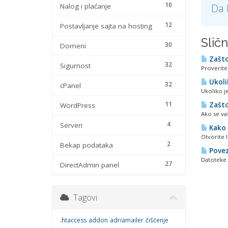
10
Nalog i plaćanje
Da 
12
Postavljanje sajta na hosting
Slič
30
Domeni
Zašto
32
Sigurnost
Proverite 
Ukoli
32
cPanel
Ukoliko je
11
Zašto
WordPress
Ako se va
4
Serveri
Kako 
Otvorite 
2
Bekap podataka
Povezi
Datoteke (
27
DirectAdmin panel
Tagovi
.htaccess
addon
adriamailer
čišćenje