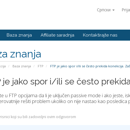
Српски
Prij
Baza znanja
Affiliate saradnja
Kontaktirajte nas
a znanja
kcija
Baza znanja
FTP
FTP je jako spor i/ili se često prekida konekcija. Za
je jako spor i/ili se često prekid
te u FTP opcijama da li je uključen passive mode i ako jeste, isklj
erovatnije rešiti problem ukoliko on nije nastao kao posledic
isnici koji su bili zadovoljni ovim odgovorom