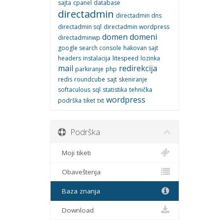
sajta
cpanel
database
directadmin
directadmin dns
directadmin sql
directadmin wordpress
domen
domeni
directadminwp
google search console
hakovan sajt
headers
instalacija
litespeed
lozinka
mail
redirekcija
parkiranje
php
redis
roundcube
sajt
skeniranje
softaculous
sql
statistika
tehnička
wordpress
podrška
tiket
txt
Podrška
Moji tiketi
Obaveštenja
Baza znanja
Download