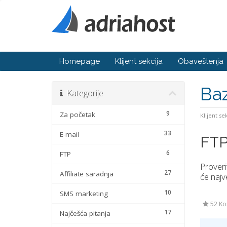
Homepage
Klijent sekcija
Obaveštenja
Baz
Kategorije
9
Za početak
Klijent se
33
E-mail
FTP 
6
FTP
Proveri
27
Affiliate saradnja
će najv
10
SMS marketing
52 Kor
17
Najčešća pitanja