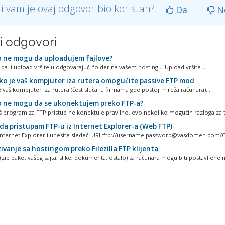
li vam je ovaj odgovor bio koristan?
Da
N
ni odgovori
 ne mogu da uploadujem fajlove?
da li upload vršite u odgovarajući folder na vašem hostingu. Upload vršite u...
ko je vaš kompjuter iza rutera omogućite passive FTP mod
 vaš kompjuter iza rutera (čest slučaj u firmama gde postoji mreža računara)...
 ne mogu da se ukonektujem preko FTP-a?
š program za FTP pristup ne konektuje pravilno, evo nekoliko mogućih razloga za to:
da pristupam FTP-u iz Internet Explorer-a (Web FTP)
Internet Explorer i unesite sledeći URL:ftp://username:password@vasdomen.com/O
vanje sa hostingom preko Filezilla FTP klijenta
zip paket vašeg sajta, slike, dokumenta, ostalo) sa računara mogu biti postavljene na