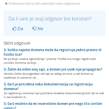
56 Korisnici koji su bili zadovoljni ovim odgovorom
Da li vam je ovaj odgovor bio koristan?
Da
Ne
Slični odgovori
Koliko najviše domena može da registruje jedno pravno ili
fizičko lice?
Ne postoje ovakva ograničenja. I pravna i fizička lica mogu registrovati
onoliko domena za koje...
Želim da vidim svoj sajt, a domen još uvek nije propagiran?
Ukoliko želite da pogledate vaš sajt sa našeg servera, a vaš domen je
neaktivan ili usmeren na...
Da li je potrebna neka dokumentacija za registraciju
domena?
Za registraciju domena nije potrebna dodatna dokumentacija bilo da se radi
o nacionalnim ili...
Da li možete da mi rezervišete domen pre nego što izvršim
uplatu?