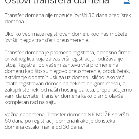
Uslovi transfera domena
Transfer domena nije moguće izvršiti 30 dana pred istek
domena.
Ukoliko već imate registrovan domen, kod nas možete
izvršiti njegov transfer i preusmerenje.
Transfer domena je promena registrara, odnosno firme ili
privatnog lica koja za vas vrši registraciju i održavanje
istog. Registrar po vašem zahtevu vrši promene na
domenu kao što su njegovo preusmerenje, produžetak,
aktiviranje dodatnih usluga uz domen i slično. Ako već
imate registrovan domen na nekom drugom mestu, a
zakupili ste neki od naših hosting paketa, preporučujemo
vam da izvršite i transfer domena kako bismo olakšali
kompletan rad na sajtu.
Važna napomena: Transfer domena NE MOŽE se vršiti
60 dana po registraciji domena ili ako je do isteka
domena ostalo manje od 30 dana.