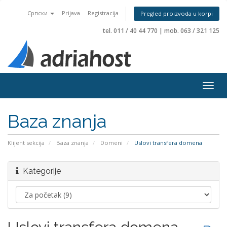
Српски
Prijava
Registracija
Pregled proizvoda u korpi
tel. 011 / 40 44 770
|
mob. 063 / 321 125
Togg
navig
Baza znanja
Klijent sekcija
Baza znanja
Domeni
Uslovi transfera domena
Kategorije