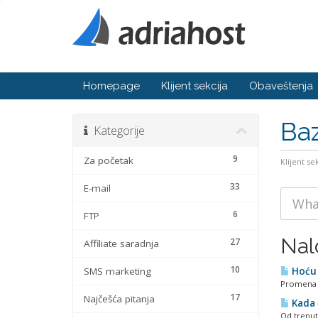
Homepage
Klijent sekcija
Obaveštenja
Baz
Kategorije
9
Za početak
Klijent se
33
E-mail
6
FTP
Nal
27
Affiliate saradnja
10
SMS marketing
Hoću 
Promena n
17
Najčešća pitanja
Kada 
Od trenutk