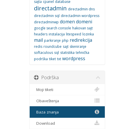
sajta
cpanel
database
directadmin
directadmin dns
directadmin sql
directadmin wordpress
domen
domeni
directadminwp
google search console
hakovan sajt
headers
instalacija
litespeed
lozinka
mail
redirekcija
parkiranje
php
redis
roundcube
sajt
skeniranje
softaculous
sql
statistika
tehnička
wordpress
podrška
tiket
txt
Podrška
Moji tiketi
Obaveštenja
Baza znanja
Download