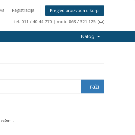
ava
Registracija
Pregled proizvoda u korpi
tel. 011 / 40 44 770 | mob. 063 / 321 125
Nalog
 vašem...
.