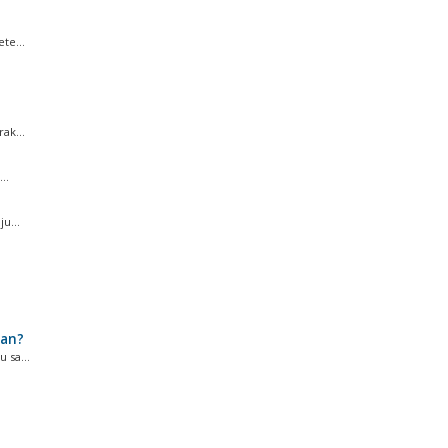
te...
ak...
..
u...
jan?
 sa...