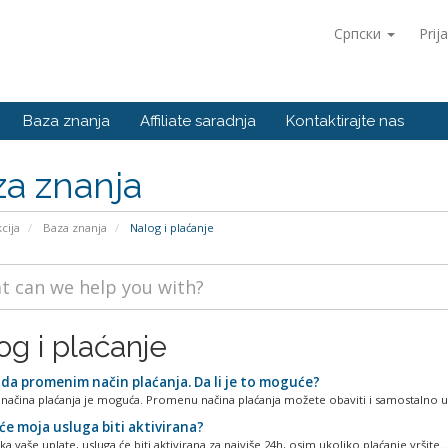
Српски
Prij
Baza znanja
Affiliate saradnja
Kontaktirajte nas
a znanja
kcija
Baza znanja
Nalog i plaćanje
og i plaćanje
da promenim način plaćanja. Da li je to moguće?
ačina plaćanja je moguća. Promenu načina plaćanja možete obaviti i samostalno u
će moja usluga biti aktivirana?
a vaše uplate, usluga će biti aktivirana za najviše 24h, osim ukoliko plaćanje vršite..