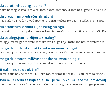
da poručim hosting i domen?
bira hosting paketa i provere dostupnosti domena, klikom na dugme "Poruči" biće
da preuzmem predračun ili račun?
za plaćanje ili račun o već obavljenoj uplati možete preuzeti iz vašeg klijentskog...
da promenim lozinku klijentskog naloga?
boravili lozinku svog klijentskog naloga, istu možete promeniti na sledeći način:Kor
da se ulogujem na klijentski nalog?
 nalog je mesto gde možete da vidite sve usluge koje imate kod nas, možete videti i.
mogu da dodam kontakt osobu na svom nalogu?
se ulogujete na svoj klijentski nalog, kliknite na vaše ime u meniju i odaberite opcij
mogu da promenim lične podatke na svom nalogu?
se ulogujete na svoj klijentski nalog, kliknite na vaše ime u meniju i...
ji način mogu da platim?
ete platiti na više načina: 1. Preko računa firme iz Srbije2. Uplatnicom za fizička...
an mi je račun za knjiženje. Da li je račun koji šaljete mailom dovol
ljemo samo predračune, dok su računi od 2022. godine regulisani drugačije u skladu