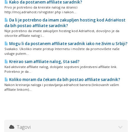
Kako da postanem affiliate saradnik?
Prvo je potrebno da kreirate nalog na stranici
http://moj.adriahost.rs/register.php i nakon...
Da li je potrebno da imam zakupljen hosting kod AdriaHost
da bih postao affiliate saradnik?
Nije potrebno da imate zakupljen hosting kod AdriaHost, dovoljno je da
otvorite affiliate nalog i...
Mogu li da postanem affiliate saradnik iako ne živim u Srbiji?
Svakako. Ukoliko imate pristup Internetu i možete da promovišete naše
usluge putem...
Kreirao sam affiliate nalog, šta sad?
Kad aktivirate affiliate nalog, dobijate sopstveni jedinstveni affiliate link.
Potrebno je da...
Koliko moram da čekam da bih postao affiliate saradnik?
Nakon kreiranja naloga i postavljanja adriahost banera (linkovanih vašim
affiliate linkom)...
Tagovi