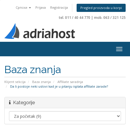
Српски
Prijava
Registracija
Pregled proizvoda u korpi
tel. 011 / 40 44 770
|
mob. 063 / 321 125
Togg
navig
Baza znanja
Klijent sekcija
Baza znanja
Affiliate saradnja
Da li postoje neki uslovi kad je u pitanju isplata affiliate zarade?
Kategorije