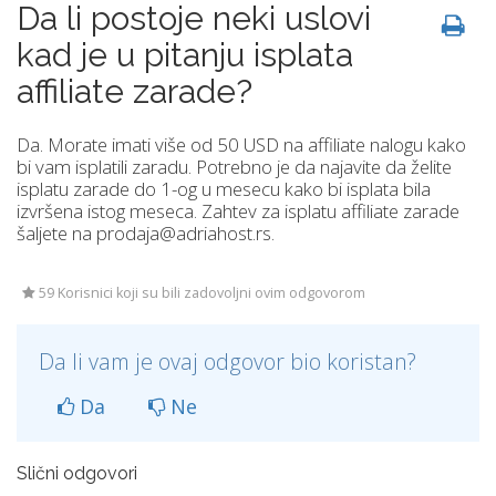
Da li postoje neki uslovi
kad je u pitanju isplata
affiliate zarade?
Da. Morate imati više od 50 USD na affiliate nalogu kako
bi vam isplatili zaradu. Potrebno je da najavite da želite
isplatu zarade do 1-og u mesecu kako bi isplata bila
izvršena istog meseca. Zahtev za isplatu affiliate zarade
šaljete na prodaja@adriahost.rs.
59 Korisnici koji su bili zadovoljni ovim odgovorom
Da li vam je ovaj odgovor bio koristan?
Da
Ne
Slični odgovori