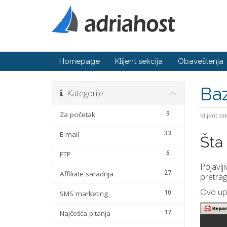
Homepage
Klijent sekcija
Obaveštenja
Baz
Kategorije
9
Za početak
Klijent se
33
E-mail
Šta 
6
FTP
Pojavlj
27
Affiliate saradnja
pretrag
Ovo upo
10
SMS marketing
17
Najčešća pitanja