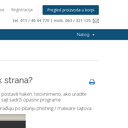
ava
Registracija
Pregled proizvoda u korpi
tel. 011 / 40 44 770 | mob. 063 / 321 125
Nalog
k strana?
jt postavili hakeri. Istovremeno, ako uradite
 sajt sadrži opasne programe.
arađuju po pitanju phishing / malware sajtova.