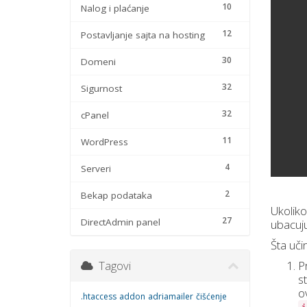
10
Nalog i plaćanje
12
Postavljanje sajta na hosting
30
Domeni
32
Sigurnost
32
cPanel
11
WordPress
4
Serveri
2
Bekap podataka
Ukoliko
27
DirectAdmin panel
ubacuju
Šta učin
P
Tagovi
s
o
.htaccess
addon
adriamailer
čišćenje