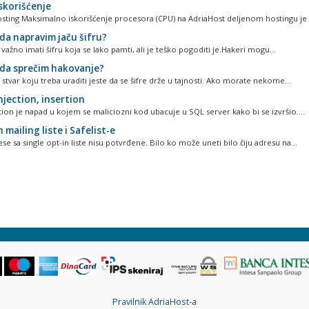
skorišćenje
osting Maksimalno iskorišćenje procesora (CPU) na AdriaHost deljenom hostingu je 
da napravim jaču šifru?
ažno imati šifru koja se lako pamti, ali je teško pogoditi je.Hakeri mogu...
da sprečim hakovanje?
 stvar koju treba uraditi jeste da se šifre drže u tajnosti. Ako morate nekome...
njection, insertion
tion je napad u kojem se maliciozni kod ubacuje u SQL server kako bi se izvršio....
 mailing liste i Safelist-e
se sa single opt-in liste nisu potvrđene. Bilo ko može uneti bilo čiju adresu na...
Pravilnik AdriaHost-a