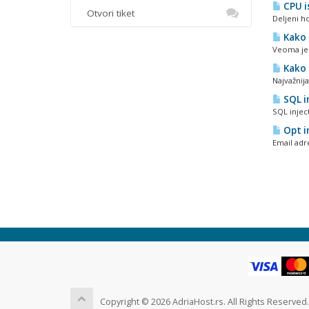
CPU i
Otvori tiket
Deljeni h
Kako 
Veoma je v
Kako 
Najvažnija
SQL i
SQL injec
Opt in
Email adre
Copyright © 2026 AdriaHost.rs. All Rights Reserved.