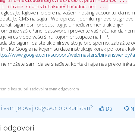
mg src=nekičudansajt.net/bla/t.php?r=123456 ...
li iframe src=istotakoneštočudno.net ...
regledajte fajlove i foldere na vašem hosting accountu, da nema
pdatujte CMS na sajtu - Wordpress, Joomlu, njihove pluginove 
oznati sigurnosni propust koji je u međuvremenu uklonjen.
romenite vaš cPanel password i proverite vaš računar da nema n
a je virus video vašu šifru kojom pristupate na FTP.
ada ste sigurni da ste uklonili sve što je bilo sporno, zatražit
e link ka Google na kojem su date instrukcije korak po korak kako
ttps://www.google.com/support/webmasters/bin/answer.py
 ne možete sami da se snađete, kontaktirajte nas preko linka
isnici koji su bili zadovoljni ovim odgovorom
li vam je ovaj odgovor bio koristan?
Da
N
ni odgovori