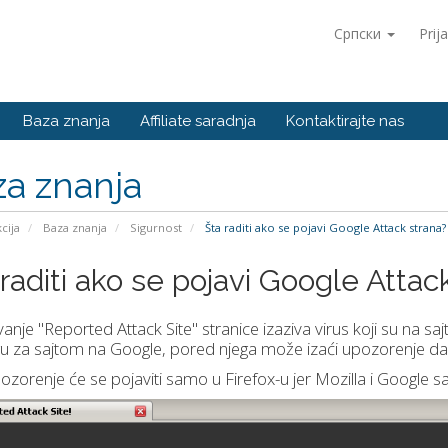
Српски
Prij
Baza znanja
Affiliate saradnja
Kontaktirajte nas
a znanja
kcija
Baza znanja
Sigurnost
Šta raditi ako se pojavi Google Attack strana?
raditi ako se pojavi Google Attac
ivanje "Reported Attack Site" stranice izaziva virus koji su na sa
u za sajtom na Google, pored njega može izaći upozorenje da
zorenje će se pojaviti samo u Firefox-u jer Mozilla i Google s