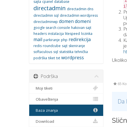
i
sajta
cpanel
database
i
directadmin
directadmin dns
P
directadmin sql
directadmin wordpress
U
domen
domeni
directadminwp
p
google search console
hakovan sajt
P
d
headers
instalacija
litespeed
lozinka
mail
redirekcija
K
parkiranje
php
j
redis
roundcube
sajt
skeniranje
h
softaculous
sql
statistika
tehnička
wordpress
podrška
tiket
txt
Ukoliko
Podrška
65 Kor
Moji tiketi
Obaveštenja
Da 
Baza znanja
Slič
Download