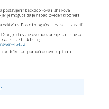
 postavljenih backdoor-ova ili shell-ova.
- jer je moguće da je napad izveden kroz neki
eki virus. Postoji mogućnost da se se zarazili i
e od Google da skine ovo upozorenje. U nastavku
 da zatražite delisting:
?answer=45432
 za podršku radi pomoći po ovom pitanju.
e