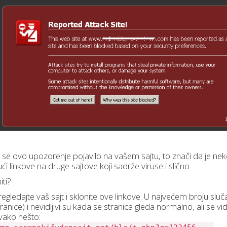
 se ovo upozorenje pojavilo na vašem sajtu, to znači da je nek
ći linkove na druge sajtove koji sadrže viruse i slično.
iti?
regledajte vaš sajt i sklonite ove linkove. U najvećem broju sluč
tranice) i nevidljivi su kada se stranica gleda normalno, ali se 
vako nešto: