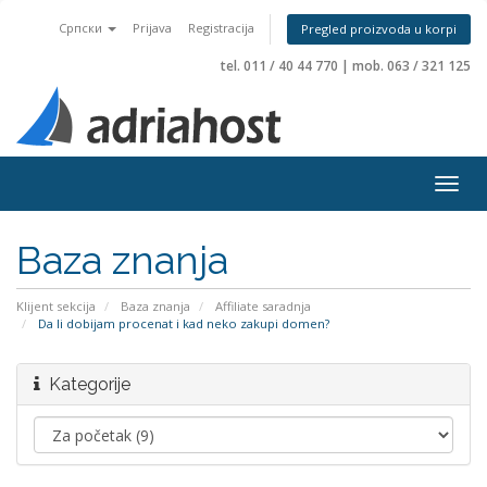
Српски
Prijava
Registracija
Pregled proizvoda u korpi
tel. 011 / 40 44 770
|
mob. 063 / 321 125
Togg
navig
Baza znanja
Klijent sekcija
Baza znanja
Affiliate saradnja
Da li dobijam procenat i kad neko zakupi domen?
Kategorije