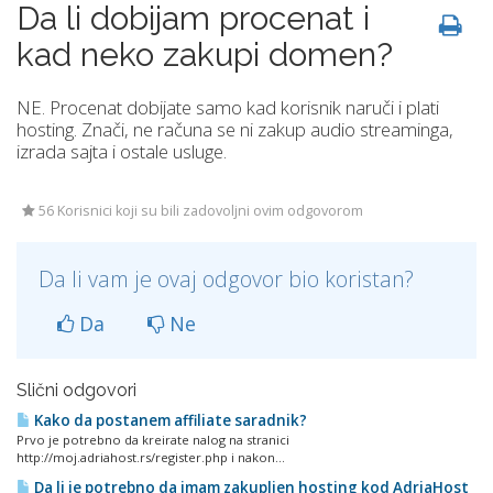
Da li dobijam procenat i
kad neko zakupi domen?
NE. Procenat dobijate samo kad korisnik naruči i plati
hosting. Znači, ne računa se ni zakup audio streaminga,
izrada sajta i ostale usluge.
56 Korisnici koji su bili zadovoljni ovim odgovorom
Da li vam je ovaj odgovor bio koristan?
Da
Ne
Slični odgovori
Kako da postanem affiliate saradnik?
Prvo je potrebno da kreirate nalog na stranici
http://moj.adriahost.rs/register.php i nakon...
Da li je potrebno da imam zakupljen hosting kod AdriaHost