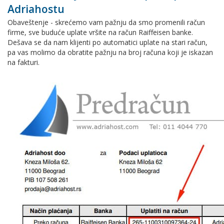
Adriahostu
Obaveštenje - skrećemo vam pažnju da smo promenili račun
firme, sve buduće uplate vršite na račun Raiffeisen banke.
Dešava se da nam klijenti po automatici uplate na stari račun,
pa vas molimo da obratite pažnju na broj računa koji je iskazan
na fakturi.