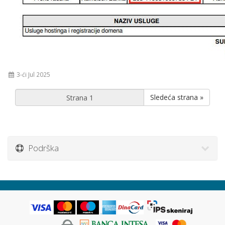
3-ći Jul 2025
Sledeća strana »
Podrška