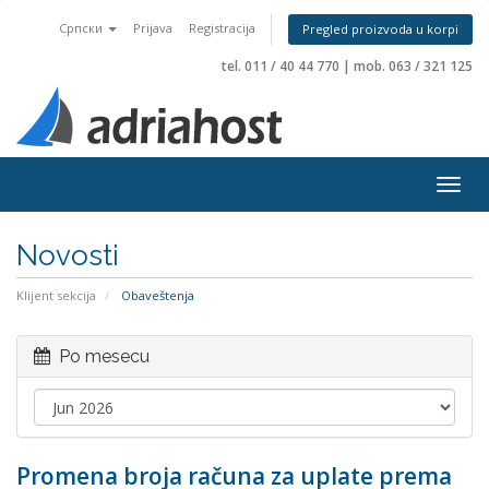
Српски
Prijava
Registracija
Pregled proizvoda u korpi
tel. 011 / 40 44 770
|
mob. 063 / 321 125
Togg
navig
Novosti
Klijent sekcija
Obaveštenja
Po mesecu
Promena broja računa za uplate prema