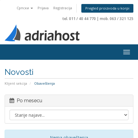
Српски
Prijava
Registracija
Pregled proizvoda u korpi
tel. 011 / 40 44 770
|
mob. 063 / 321 125
Togg
navig
Novosti
Klijent sekcija
Obaveštenja
Po mesecu
Nema obaveštenja