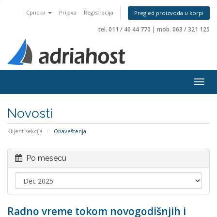
Српски
Prijava
Registracija
Pregled proizvoda u korpi
tel. 011 / 40 44 770
|
mob. 063 / 321 125
Togg
navig
Novosti
Klijent sekcija
Obaveštenja
Po mesecu
Radno vreme tokom novogodišnjih i