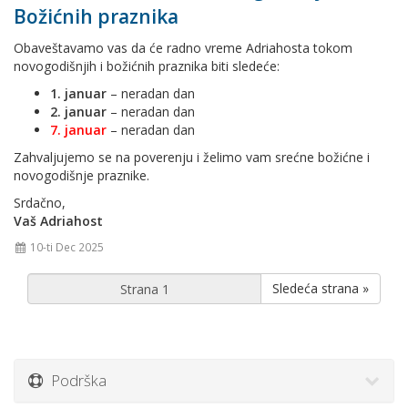
Božićnih praznika
Obaveštavamo vas da će radno vreme Adriahosta tokom
novogodišnjih i božićnih praznika biti sledeće:
1. januar
– neradan dan
2. januar
– neradan dan
7. januar
– neradan dan
Zahvaljujemo se na poverenju i želimo vam srećne božićne i
novogodišnje praznike.
Srdačno,
Vaš Adriahost
10-ti Dec 2025
Sledeća strana »
Podrška