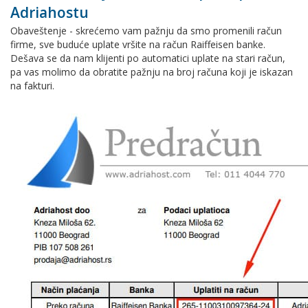
Adriahostu
Obaveštenje - skrećemo vam pažnju da smo promenili račun
firme, sve buduće uplate vršite na račun Raiffeisen banke.
Dešava se da nam klijenti po automatici uplate na stari račun,
pa vas molimo da obratite pažnju na broj računa koji je iskazan
na fakturi.