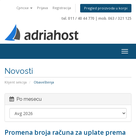
Српски
Prijava
Registracija
Pregled proizvoda u korpi
tel. 011 / 40 44 770
|
mob. 063 / 321 125
Togg
navig
Novosti
Klijent sekcija
Obaveštenja
Po mesecu
Promena broja računa za uplate prema