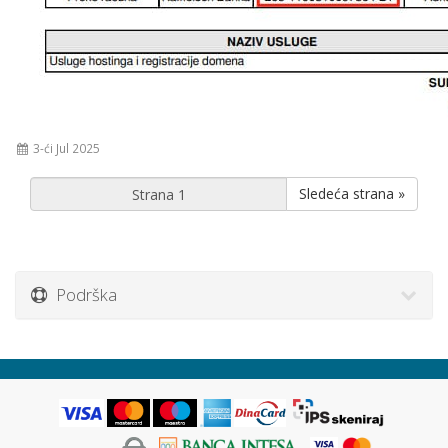
3-ći Jul 2025
Sledeća strana »
Podrška