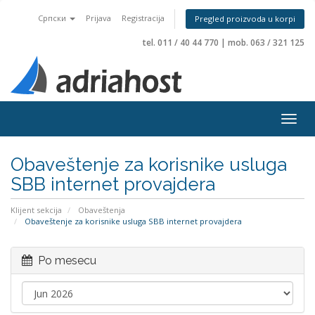
Српски
Prijava
Registracija
Pregled proizvoda u korpi
tel. 011 / 40 44 770
|
mob. 063 / 321 125
Togg
navig
Obaveštenje za korisnike usluga
SBB internet provajdera
Klijent sekcija
Obaveštenja
Obaveštenje za korisnike usluga SBB internet provajdera
Po mesecu