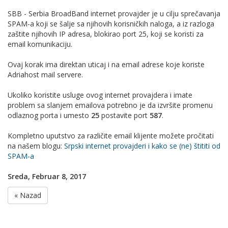
SBB - Serbia BroadBand internet provajder je
u cilju sprečavanja
SPAM-a koji se šalje sa njihovih korisničkih naloga, a iz razloga
zaštite njihovih IP adresa, blokirao port 25, koji se koristi za
email komunikaciju.
Ovaj korak ima direktan uticaj i na email adrese koje koriste
Adriahost mail servere.
Ukoliko koristite usluge ovog internet provajdera i imate
problem sa slanjem emailova potrebno je da izvršite promenu
odlaznog porta i umesto
25
postavite port
587
.
Kompletno uputstvo za različite email klijente možete pročitati
na našem blogu:
Srpski internet provajderi i kako se (ne) štititi od
SPAM-a
Sreda, Februar 8, 2017
« Nazad